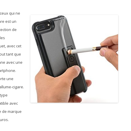
 ceux qui ne
are est un
tection de
les
et, avec cet
out tant que
onne avec une
artphone.
orte une
allume-cigare.
 type
tible avec
le de marque
euros.