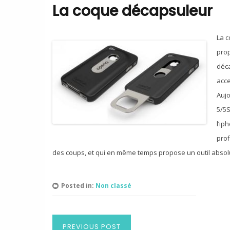
La coque décapsuleur
La 
prop
déca
acce
Aujo
5/5S
l’ip
prof
des coups, et qui en même temps propose un outil absol
Posted in:
Non classé
PREVIOUS POST