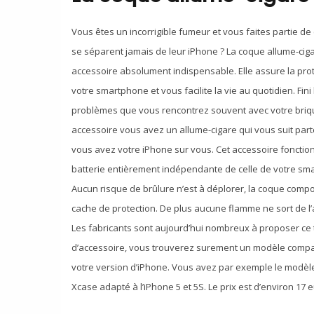
Vous êtes un incorrigible fumeur et vous faites partie de
se séparent jamais de leur iPhone ? La coque allume-cig
accessoire absolument indispensable. Elle assure la pro
votre smartphone et vous facilite la vie au quotidien. Fini 
problèmes que vous rencontrez souvent avec votre briqu
accessoire vous avez un allume-cigare qui vous suit part
vous avez votre iPhone sur vous. Cet accessoire foncti
batterie entièrement indépendante de celle de votre sm
Aucun risque de brûlure n’est à déplorer, la coque comp
cache de protection. De plus aucune flamme ne sort de l’
Les fabricants sont aujourd’hui nombreux à proposer ce
d’accessoire, vous trouverez surement un modèle compa
votre version d’iPhone. Vous avez par exemple le modè
Xcase adapté à l’iPhone 5 et 5S. Le prix est d’environ 17 